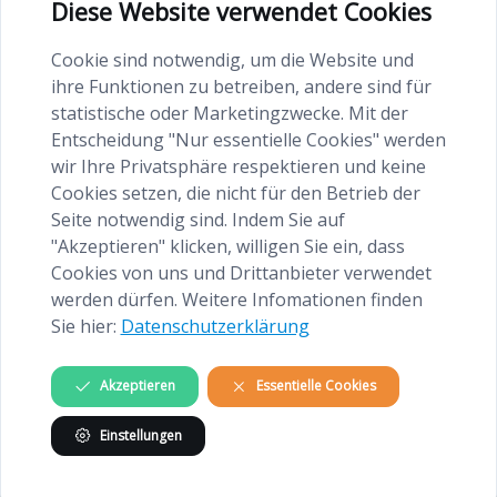
Diese Website verwendet Cookies
Cookie sind notwendig, um die Website und
ihre Funktionen zu betreiben, andere sind für
statistische oder Marketingzwecke. Mit der
Entscheidung "Nur essentielle Cookies" werden
wir Ihre Privatsphäre respektieren und keine
Cookies setzen, die nicht für den Betrieb der
Seite notwendig sind. Indem Sie auf
"Akzeptieren" klicken, willigen Sie ein, dass
Cookies von uns und Drittanbieter verwendet
Psychotherapeutin (Verhaltenstherapie)
werden dürfen. Weitere Infomationen finden
Sie hier:
Datenschutzerklärung
Schwerpunkte psychotherapeutische Behandlung:
Akzeptieren
Essentielle Cookies
Schwangerschaft, (traumatische) Geburt,
Elternschaft
Einstellungen
postpartale Störungen: Ängste, Zwänge,
Depressionen